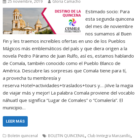
25 noviembre, 2019
Gloria Camacho
Estimado socio: Para
esta segunda quincena
del mes de noviembre
nos sumamos al Buen
Fin y les traemos increíbles ofertas en uno de los Pueblos
Mágicos más emblemáticos del país y que diera origen a la
novela Pedro Páramo de Juan Rulfo, así es, estamos hablando
de Comala, también conocido como el Pueblo Blanco de
América. Descubre las sorpresas que Comala tiene para tí,
a provecha tu membresía y
reserva Hotel+actividades+traslados+tours y… ¡Vive la magia
de viajar más y mejor! La palabra Comala proviene del vocablo
náhuatl que significa “Lugar de Comales” o “Comalería”. El
municipio…
LEER MÁS
,
,
Boletin quincenal
BOLETIN QUINCENAL
Club Inntegra Manzanillo