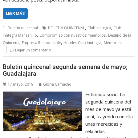
LEER MÁS
,
,
Boletin quincenal
BOLETIN QUINCENAL
Club Inntegra
Club
,
,
Inntegra Manzanillo
Compromiso con nuestros miembros
Destino de la
,
,
,
Quincena
Empresa Responsable
Hoteles Club Inntegra
Membresía
Dejar un comentario
Boletin quincenal segunda semana de mayo;
Guadalajara
17 mayo, 2019
Gloria Camacho
Estimado socio: La
segunda quincena del
mes de mayo ya está
aquí, trayendo con ella
unas merecidas y
relajadas