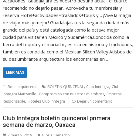
vacaciones. Guadalajara es nuestro destino actual, el cual te
recomiendo no dejarlo pasar.. Aprovecha tu membresía y
reserva Hotel+actividades+traslados+tours y… ¡Vive la magia
de viajar más y mejor! Guadalajara es la segunda ciudad más
grande del país y está catalogada como la octava mejor
ciudad para visitar en México y Sudamérica.Conocida como la
tierra del tequila y el mariachi , es rica en historia y tradiciones;
también es conocida como el Mexican Silicon Valley.Atisbos de
su deslumbrante arquitectura los encontrarás en…
LEER MÁS
,
,
Boletin quincenal
BOLETIN QUINCENAL
Club Inntegra
Club
,
,
Inntegra Manzanillo
Compromiso con nuestros miembros
Empresa
,
Responsable
Hoteles Club Inntegra
Dejar un comentario
Club Inntegra boletín quincenal primera
semana de marzo, Oaxaca
7 marzo, 2019
Gloria Camacho