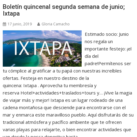
Boletín quincenal segunda semana de junio;
Ixtapa
17 junio, 2019
Gloria Camacho
Estimado socio: Junio
nos regala un
importante festejo: ¡el
día del
padre!Permítenos ser
tu cómplice al gratificar a tu papá con nuestras increíbles
ofertas. Festeja en nuestro destino de la
quincena: Ixtapa . Aprovecha tu membresía y
reserva Hotel+actividades+traslados+tours y… ¡Vive la magia
de viajar más y mejor! Ixtapa es un lugar rodeado de una
cadena montañosa que desciende para encontrarse con el
mar y enmarca este maravilloso pueblo. Aquí disfrutarás de su
tradicional atmósfera y pacífico ambiente que te ofrecen
varias playas para relajarte, o bien encontrar actividades que
van desde la pesca deportiva hasta…